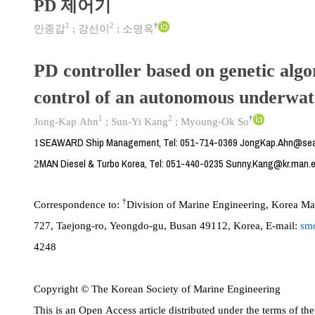
PD 제어기
1
2
†
안종갑
;
강선이
;
소명옥
PD controller based on genetic algo
control of an autonomous underwat
1
2
†
Jong-Kap Ahn
;
Sun-Yi Kang
;
Myoung-Ok So
SEAWARD Ship Management, Tel: 051-714-0369 JongKap.Ahn@sea
1
MAN Diesel & Turbo Korea, Tel: 051-440-0235 Sunny.Kang@kr.man.
2
†
Correspondence to:
Division of Marine Engineering, Korea Ma
727, Taejong-ro, Yeongdo-gu, Busan 49112, Korea, E-mail:
sm
4248
Copyright © The Korean Society of Marine Engineering
This is an Open Access article distributed under the terms of 