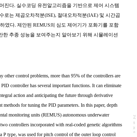
얻어진다. 실수코딩 유전알고리즘을 기반으로 제어 시스템
로는 제곱오차적분(ISE), 절대오차적분(IAE) 및 시간곱
택하였다. 제안된 REMUS의 심도 제어기가 포화기를 포함
만한 추종 성능을 보여주는지 알아보기 위해 시뮬레이션
ny other control problems, more than 95% of the controllers are
 PID controller has several important functions. It can eliminate
ntegral action and anticipating the future through derivative
nt methods for tuning the PID parameters. In this paper, depth
mental monitoring units (REMUS) autonomous underwater
N
e
x
t
a
g
wo controllers incorporated with real-coded genetic algorithms
a P type, was used for pitch control of the outer loop control