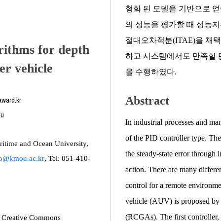
형화 된 모델을 기반으로 
의 성능을 평가할 때 성능지수
절대오차적분(ITAE)을 채
rithms for depth
하고 시스템에서도 만족할 
er vehicle
을 수행하였다.
Abstract
ward.kr
eu
In industrial processes and ma
of the PID controller type. The
ritime and Ocean University,
the steady-state error through i
o@kmou.ac.kr
, Tel: 051-410-
action. There are many differe
control for a remote environ
vehicle (AUV) is proposed by t
(RCGAs). The first controller, 
the Creative Commons